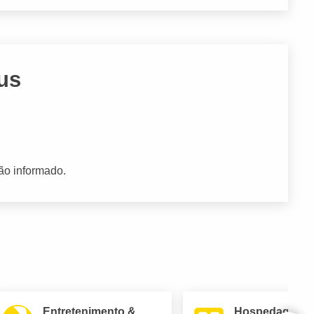
us
ão informado.
Entretenimento &
Hospedagem 