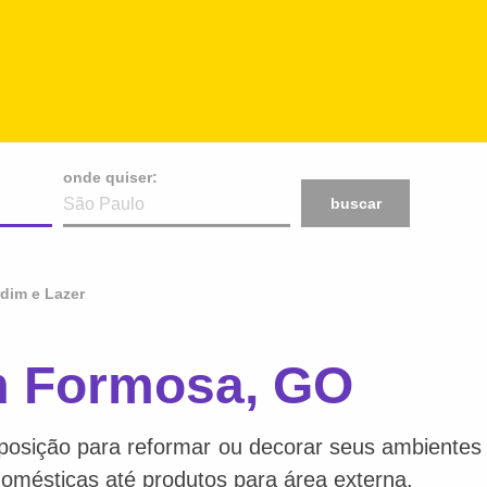
onde quiser:
buscar
rdim e Lazer
m Formosa, GO
posição para reformar ou decorar seus ambientes f
 domésticas até produtos para área externa.