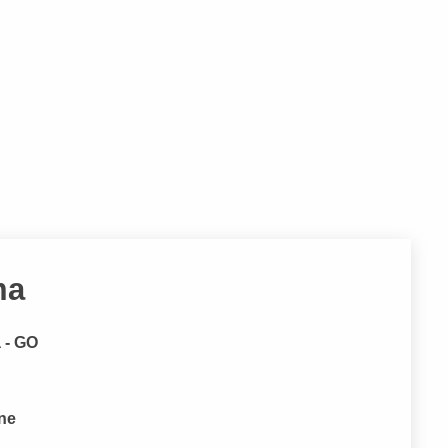
ma
a - GO
one