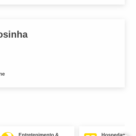
osinha
one
Entretenimento &
Hospedagem 