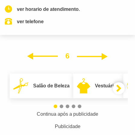
ver horario de atendimento.
ver telefone
6
Próxim
Anterior
Salão de Beleza
Vestuário
Continua após a publicidade
Publicidade