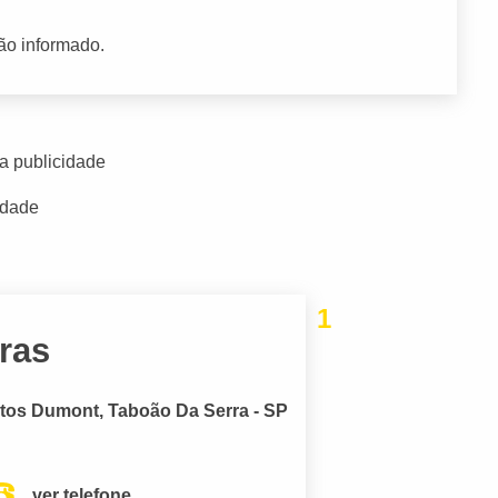
ão informado.
a publicidade
idade
1
ras
antos Dumont, Taboão Da Serra - SP
ver telefone