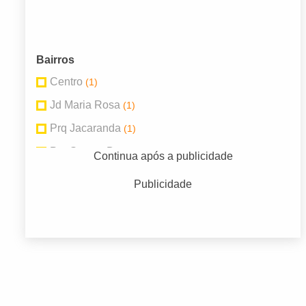
Bairros
Centro
(1)
Jd Maria Rosa
(1)
Prq Jacaranda
(1)
Prq Santos Dumont
(1)
Continua após a publicidade
Publicidade