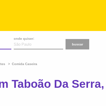
onde quiser:
buscar
ntes
Comida Caseira
m Taboão Da Serra,