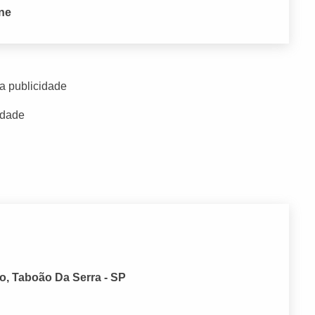
one
a publicidade
idade
o, Taboão Da Serra - SP