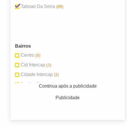
Taboao Da Serra
(89)
Bairros
Centro
(6)
Cid Intercap
(2)
Cidade Intercap
(2)
Jardim Clementino
(3)
Continua após a publicidade
Jardim Maria Rosa
(2)
Publicidade
Jardim Record
(2)
Jd Henriqueta
(4)
Parque Pinheiros
(4)