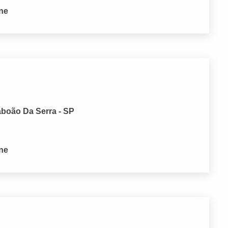
one
aboão Da Serra - SP
one