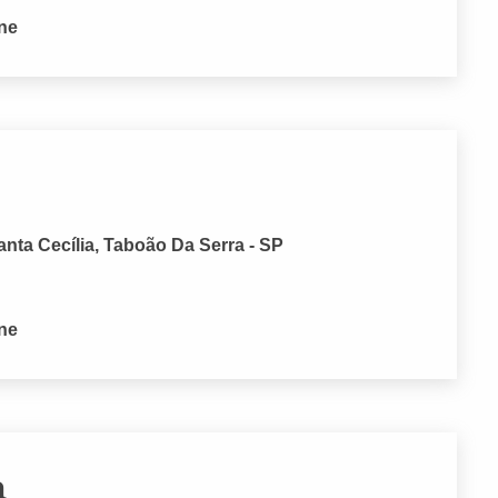
one
nta Cecília, Taboão Da Serra - SP
one
a