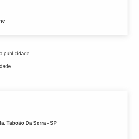
one
a publicidade
idade
ta, Taboão Da Serra - SP